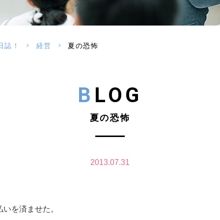
>
>
日誌！
経営
夏の恐怖
BLOG
夏の恐怖
2013.07.31
払いを済ませた。