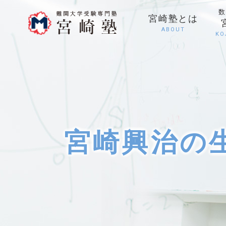
数
宮崎塾とは
ABOUT
KO
宮崎興治の