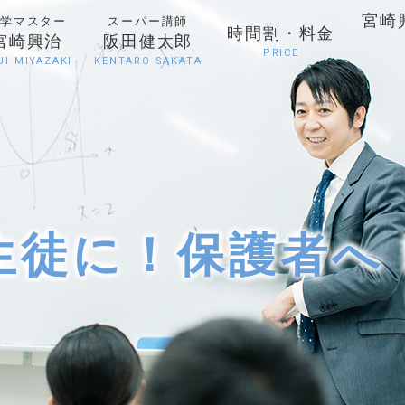
宮崎
学マスター
スーパー講師
時間割・料金
宮崎興治
阪田健太郎
PRICE
JI MIYAZAKI
KENTARO SAKATA
生徒に！保護者へ