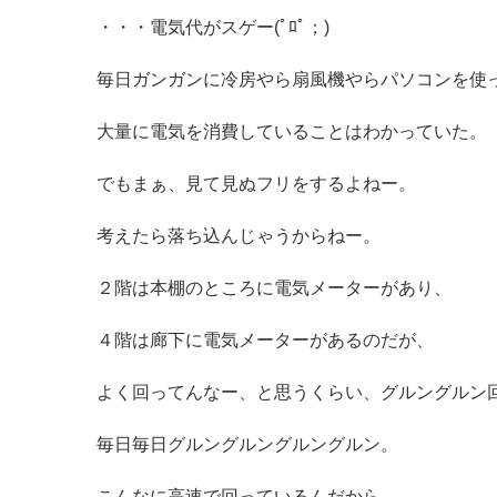
・・・電気代がスゲー(ﾟﾛﾟ；)
毎日ガンガンに冷房やら扇風機やらパソコンを使
大量に電気を消費していることはわかっていた。
でもまぁ、見て見ぬフリをするよねー。
考えたら落ち込んじゃうからねー。
２階は本棚のところに電気メーターがあり、
４階は廊下に電気メーターがあるのだが、
よく回ってんなー、と思うくらい、グルングルン
毎日毎日グルングルングルングルン。
こんなに高速で回っているんだから、