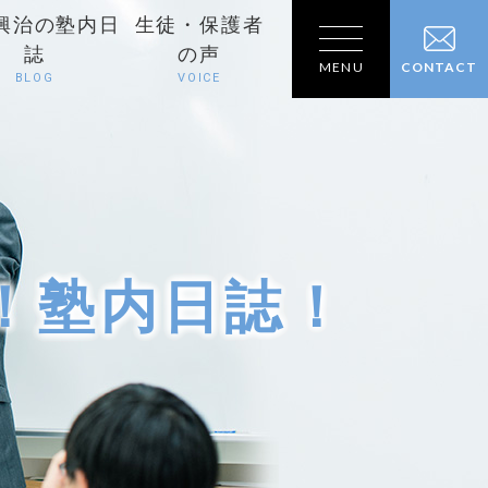
興治の塾内日
生徒・保護者
誌
の声
MENU
CONTACT
BLOG
VOICE
！塾内日誌！