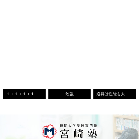
１＋１＋１＋１＝無限大
勉強
道具は性能も大切、使い方も大切