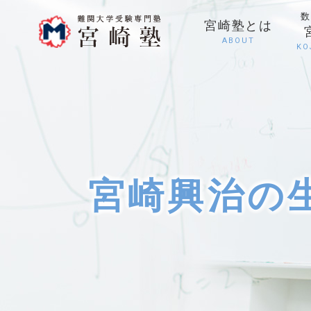
数
宮崎塾とは
ABOUT
KO
宮崎興治の