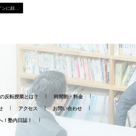
読売新聞オンラインに顔写真が出ました(笑)
の反転授業とは？
時間割・料金
せ
アクセス
お問い合わせ
へ！塾内日誌！