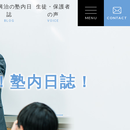
興治の塾内日
生徒・保護者
誌
の声
MENU
CONTACT
BLOG
VOICE
！塾内日誌！