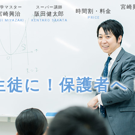
宮崎
学マスター
スーパー講師
時間割・料金
宮崎興治
阪田健太郎
PRICE
JI MIYAZAKI
KENTARO SAKATA
生徒に！保護者へ