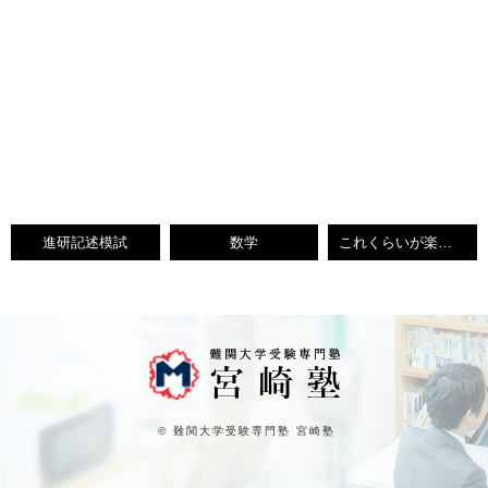
進研記述模試
数学
これくらいが楽しくていいなー
© 難関大学受験専門塾 宮崎塾