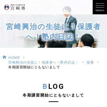
MENU
宮崎興治の生徒に！保護者
へ！塾内日誌！
>
HOME
>
>
宮崎興治の生徒に！保護者へ！塾内日誌！
授業
冬期講習開始にともないまして
BLOG
冬期講習開始にともないまして