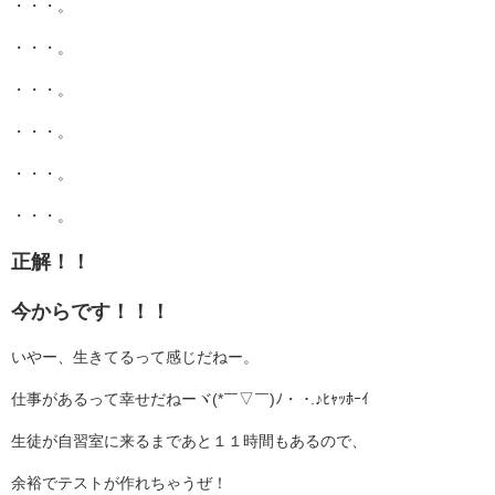
・・・。
・・・。
・・・。
・・・。
・・・。
・・・。
正解！！
今からです！！！
いやー、生きてるって感じだねー。
仕事があるって幸せだねーヾ(*￣▽￣)ﾉ・ ･.♪ﾋｬｯﾎｰｲ
生徒が自習室に来るまであと１１時間もあるので、
余裕でテストが作れちゃうぜ！