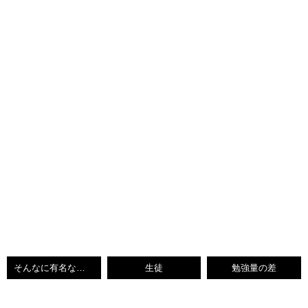
そんなに有名なの！？
生徒
勉強量の差