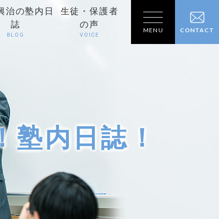
興治の塾内日
生徒・保護者
誌
の声
MENU
CONTACT
BLOG
VOICE
！塾内日誌！