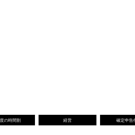
度の時間割
経営
確定申告