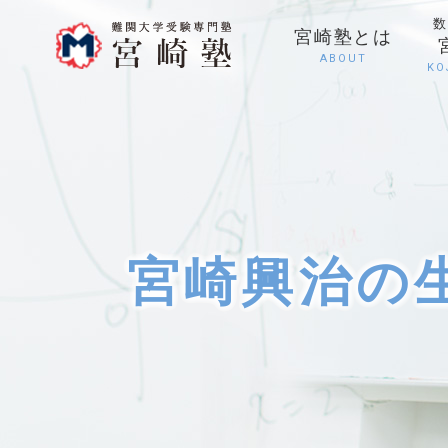
数
宮崎塾とは
ABOUT
KO
宮崎興治の