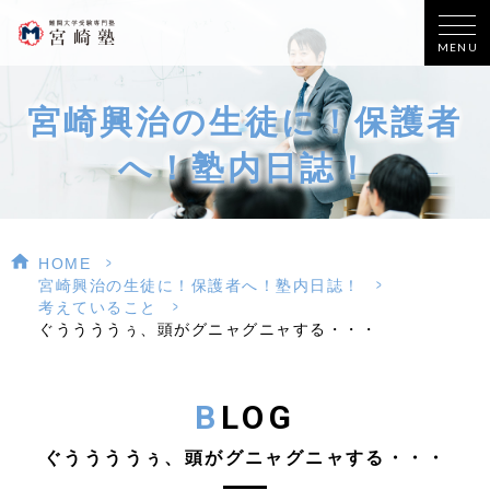
MENU
宮崎興治の生徒に！保護者
へ！塾内日誌！
>
HOME
>
宮崎興治の生徒に！保護者へ！塾内日誌！
>
考えていること
ぐううううぅ、頭がグニャグニャする・・・
BLOG
ぐううううぅ、頭がグニャグニャする・・・