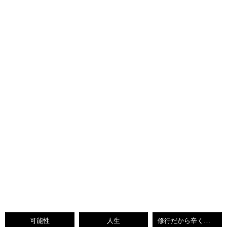
可能性
人生
修行だから辛くて当たり前