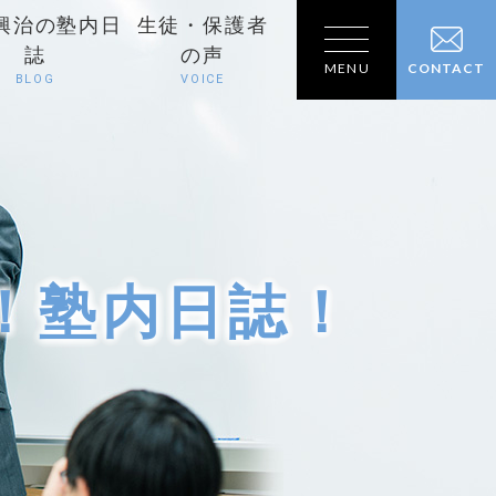
興治の塾内日
生徒・保護者
誌
の声
MENU
CONTACT
BLOG
VOICE
！塾内日誌！