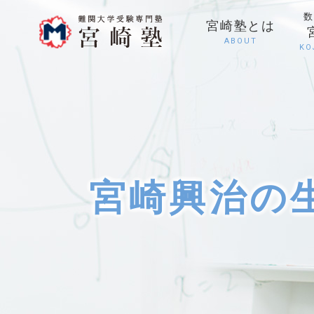
数
宮崎塾とは
ABOUT
KO
宮崎興治の