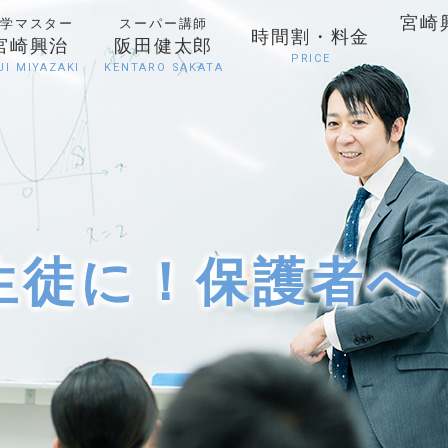
宮崎
学マスター
スーパー講師
時間割・料金
宮崎興治
阪田健太郎
PRICE
JI MIYAZAKI
KENTARO SAKATA
生徒に！保護者へ