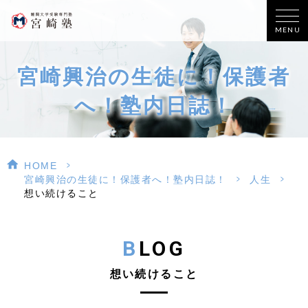
MENU
宮崎興治の生徒に！保護者
へ！塾内日誌！
>
HOME
>
>
宮崎興治の生徒に！保護者へ！塾内日誌！
人生
想い続けること
BLOG
想い続けること