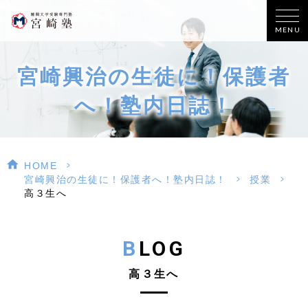
MENU
宮崎興治の生徒に！保護者
へ！塾内日誌！
>
HOME
>
>
宮崎興治の生徒に！保護者へ！塾内日誌！
授業
高３生へ
BLOG
高３生へ