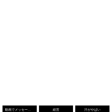
動画でメッセージを伝えたい
経営
汗がやばい