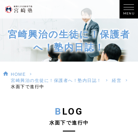
MENU
宮崎興治の生徒に！保護者
へ！塾内日誌！
>
HOME
>
>
宮崎興治の生徒に！保護者へ！塾内日誌！
経営
水面下で進行中
BLOG
水面下で進行中