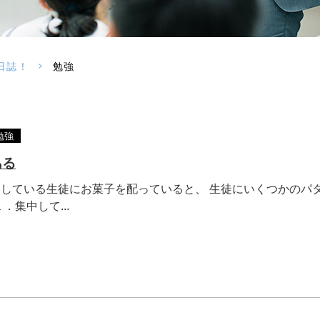
>
日誌！
勉強
勉強
ある
している生徒にお菓子を配っていると、 生徒にいくつかのパ
．集中して...