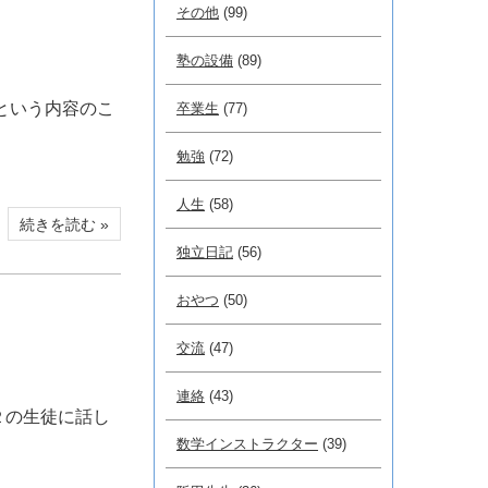
その他
(99)
塾の設備
(89)
という内容のこ
卒業生
(77)
勉強
(72)
人生
(58)
続きを読む »
独立日記
(56)
おやつ
(50)
交流
(47)
連絡
(43)
２の生徒に話し
数学インストラクター
(39)