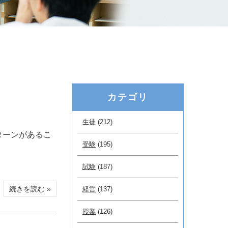
カテゴリ
生徒
(212)
ターンがあるこ
受験
(195)
試験
(187)
続きを読む »
経営
(137)
授業
(126)