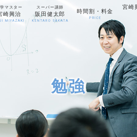
宮崎
学マスター
スーパー講師
時間割・料金
宮崎興治
阪田健太郎
PRICE
JI MIYAZAKI
KENTARO SAKATA
勉強