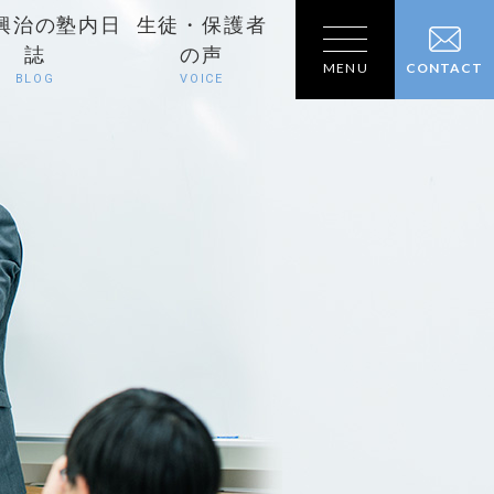
興治の塾内日
生徒・保護者
誌
の声
MENU
CONTACT
BLOG
VOICE