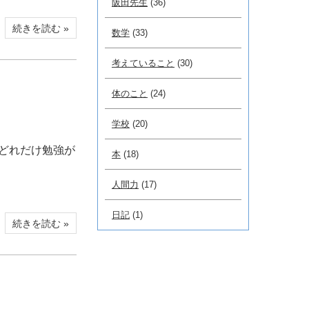
阪田先生
(36)
続きを読む »
数学
(33)
考えていること
(30)
体のこと
(24)
学校
(20)
 どれだけ勉強が
本
(18)
人間力
(17)
日記
(1)
続きを読む »