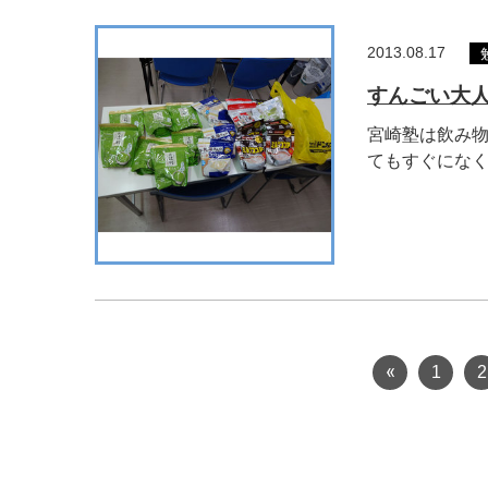
2013.08.17
すんごい大
宮崎塾は飲み物
てもすぐになくな
1
2