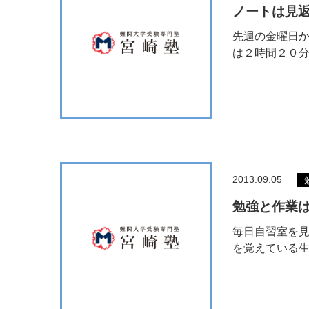
ノートは見
先週の金曜日か
は２時間２０分、
2013.09.05
勉強と作業
毎日自習室を見
を覚えている生徒