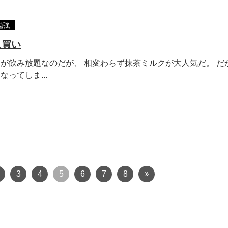
勉強
人買い
が飲み放題なのだが、 相変わらず抹茶ミルクが大人気だ。 だ
ってしま...
3
4
5
6
7
8