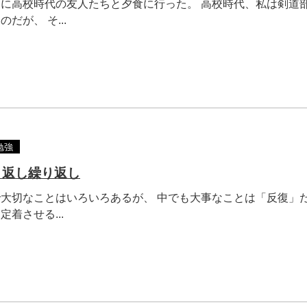
に高校時代の友人たちと夕食に行った。 高校時代、私は剣道
だが、 そ...
勉強
り返し繰り返し
大切なことはいろいろあるが、 中でも大事なことは「反復」だ
着させる...